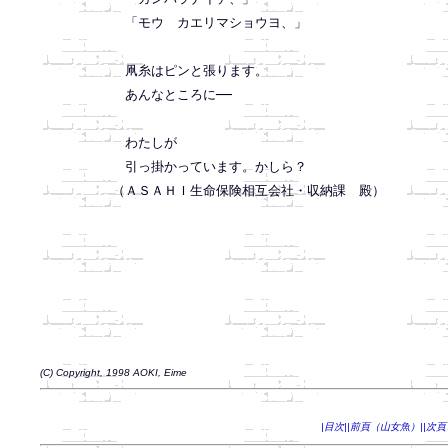
　「モウ　カエリマショウヨ、」

　凧糸はピンと張ります。

　あんなところに──

　わたしが

　引っ掛かっています。かしら？

（ＡＳＡＨＩ生命保険相互会社・収納課　殿）

(C) Copyright, 1998 AOKI, Eime
|目次|
|前頁（山女魚）|
|次