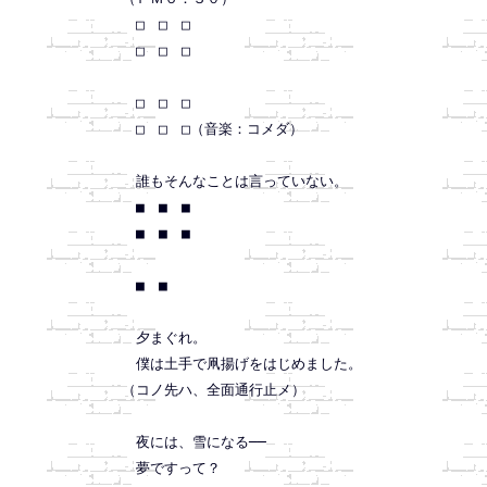
　□　□　□

　□　□　□

　□　□　□

　□　□　□（音楽：コメダ）

　誰もそんなことは言っていない。

　■　■　■

　■　■　■

　■　■

　夕まぐれ。

　僕は土手で凧揚げをはじめました。

（コノ先ハ、全面通行止メ）

　夜には、雪になる──

　夢ですって？
