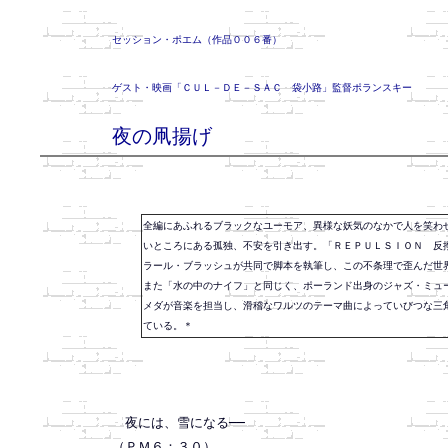
セッション・ポエム（作品００６番）
ゲスト・映画「ＣＵＬ－ＤＥ－ＳＡＣ　袋小路」監督ポランスキー
夜の凧揚げ
全編にあふれるブラックなユーモア、異様な妖気のなかで人を笑わ
いところにある孤独、不安を引き出す。「ＲＥＰＵＬＳＩＯＮ 反
ラール・ブラッシュが共同で脚本を執筆し、この不条理で歪んだ世
また「水の中のナイフ」と同じく、ポーランド出身のジャズ・ミュ
メダが音楽を担当し、滑稽なワルツのテーマ曲によっていびつな三
ている。＊
　夜には、雪になる──

（ＰＭ６：３０）
