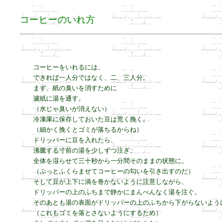
コーヒーのいれ方
コーヒーをいれるには、

できれば一人分ではなく、二、三人分。

まず、紙の臭いを消すために

濾紙に湯を通す。

（水じゃ臭いが消えない）

冷凍庫に保存しておいた豆は荒く挽く。

（細かく挽くとゴミが落ちるからね）

ドリッパーに豆を入れたら、

沸騰する寸前の湯を少しずつ注ぎ、

全体を湿らせて三十秒から一分間そのままの状態に。

（ぷっとふくらませてコーヒーの匂いを引き出すのだ）

そして豆が上下に渦を巻かないように注意しながら、

ドリッパーの上のふちまで静かにまんべんなく湯を注ぐ。

そのあとも湯の表面がドリッパーの上のふちから下がらないように
（これもゴミを落とさないようにするため）
