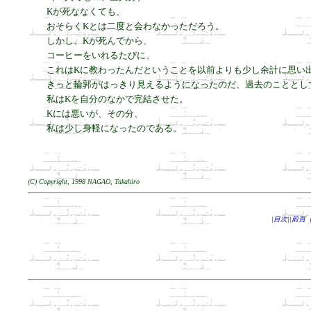
Kが死ななくても、

おそらくKとは二度と会わなかっただろう。

しかし、Kが死んでから、

コーヒーをいれるたびに、

これはKに教わったんだということを以前よりも少し余計に思い出
きっと輪郭がはっきり見えるようになったのだ、過去のこととして
私はKを自分のなかで完結させた。

Kには悪いが、その分、

私は少し身軽になったのである。
(C) Copyright, 1998 NAGAO, Takahiro
|目次|
|前頁