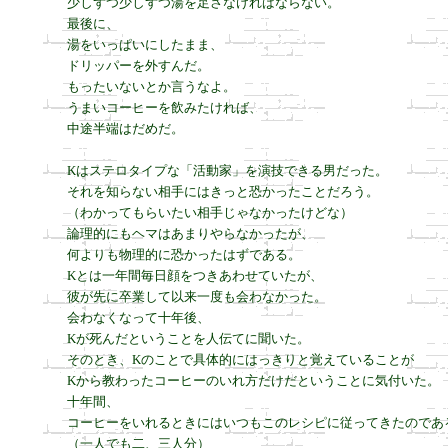
少しずつ少しずつ湯を足さなければならない。

最後に、

湯をいっぱいにしたまま、

ドリッパーを外すんだ。

もったいないとか言うなよ。

うまいコーヒーを飲みたければ、

中途半端はだめだ。

Kはステロタイプな「活動家」を演技できる男だった。

それを知らない相手にはきっと恐かったことだろう。

（わかってもらいたい相手じゃなかったけどな）

論理的にもヘマはあまりやらなかったが、

何よりも物理的に恐かったはずである。

Kとは一年間毎日顔をつきあわせていたが、

彼が先に卒業して以来一度も会わなかった。

会わなくなって十年後、

Kが死んだということを人伝てに聞いた。

そのとき、Kのことで具体的にはっきりと覚えていることが

Kから教わったコーヒーのいれ方だけだということに気付いた。

十年間、

コーヒーをいれるときにはいつもこのレシピに従ってきたのである
（一人でも二、三人分）
