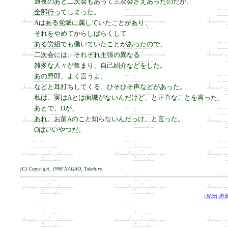
通夜のあと二次会もあって三次会さえあったのだが、

全部行ってしまった。

Aはある党派に属していたことがあり、

それをやめてからしばらくして

ある労組でも働いていたことがあったので、

二次会には、それぞれ主張の異なる

雑多な人々が集まり、自己紹介などをした。

あの野郎、よく言うよ、

などと耳打ちしてくる、ひそひそ声などがあった。

私は、実はAとは面識がないんだけど、と正直なことを言った。

あとで、Oが、

あれ、お前Aのこと知らないんだっけ、と言った。

Oはいいやつだ。
(C) Copyright, 1998 NAGAO, Takahiro
|目次|
|前