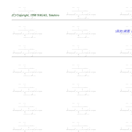
(C) Copyright, 1998 NAGAO, Takahiro
|目次|
|前頁