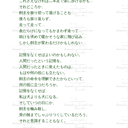
これさえなければ二本足で楽に歩けるかも…

それどころか、

飼主を振り切って逃げることも…

後ろも振り返らず、

走って走って…

血だらけになってもかまわず走って…

助けを求めて暖かそうな家に飛び込み…

しかし飼主が変わるだけかもしれない…

記憶をなくせばよいのかもしれない。

人間だったという記憶を。

人間だったときに覚えたものは、

もはや何の役にも立たない。

飼主の命令を理解できたからといって、

何の役に立つだろうか。

記憶をなくせば、

私は犬よりも犬になる。

そしていつの日にか、

飼主を噛み殺し、

骨の髄までしゃぶりつくしているだろう。

それと意識することもなく。