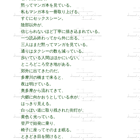
黙ってマンガ本を見ている。

私もマンガ本を一冊取り上げる。

すぐにセックスシーン。

陰部以外が、

信じられないほど丁寧に描き込まれている。

一つ読み終わってから外に出る。

三人はまだ黙ってマンガを見ている。

通りはタクシーの数も減っている。

歩いている人間はほかにいない。

ところどころ空き地がある。

郊外に出てきたのだ。

多摩川の橋まで来ると、

夜は明けている。

奥多摩から流れてきて、

六郷に向かおうとしている水が、

はっきり見える。

白っぽい道に取り残された街灯が、

黄色く光っている。

登戸で始発に乗り、

椅子に座ってそのまま眠る。

ときどき目を開けると、
