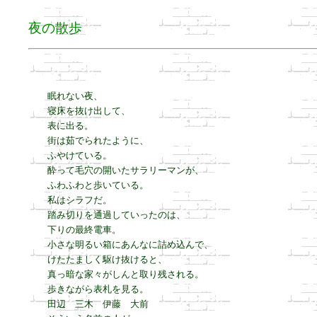
夜の散歩
眠れない夜、

寝床を抜け出して、

表に出る。

街は茹でられたように、

ふやけている。

酔って毛穴の開いたサラリーマンが、

ふわふわと歩いている。

私はシラフだ。

踏み切りを通過していったのは、

下りの最終電車。

小さな明るい箱にあんなに詰め込んで、

けたたましく駆け抜けると、

真っ暗な家々がしんと取り残される。

歩きながら表札を見る。

田辺　三木　伊藤　大前
