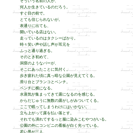
そういう名前の人が、

何人か生きているのだろう。

すぐ目の前で。

とても信じられないが。

表通りに出ても、

開いている店はない。

走っているのはタクシーばかり。

時々笑い声や話し声が耳元を

ふっと通り過ぎる。

そのとき初めて、

洞窟のようなバーが、

そこにあったことに気付く。

歩き疲れた頃に真っ暗な公園が見えてくる。

滑り台とブランコとベンチ。

ベンチに横になる。

水蒸気が集まってきて露になるのを感じる。

からだじゅうに無数の露がしがみついてくる。

ここで眠ってしまうわけにはいかない。

立ち上がって露を払い落とす。

それでも潰れてするっと服に染みこむやつがいる。

公園の外にコンビニの看板が白く光っている。

若い男が三人、
