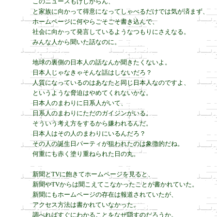
このニュースもけしからん、

と家族に向かって得意になってしゃべるだけでは気が済まず、

ホームページに何やらごそごそ書き込んで、

社会に向かって発言しているようなつもりにさえなる。

みんな人から聞いた話なのに。

地球の裏側の日本人の話なんか聞きたくないよ。

日本人じゃなきゃそんな話はしないだろ？

人質になっているのはあなたと同じ日本人なのですよ、

というような脅迫はやめてくれないかな。

日本人のまわりに日系人がいて、

日系人のまわりにただのガイジンがいる。

そういう考え方をするから嫌われるんだ。

日本人はその人のまわりにいるんだろ？

その人の誕生日パーティが狙われたのは象徴的だね。

何重にも赤く塗り重ねられた日の丸。

新聞とTVに飽きてホームページを見ると、

新聞やTVからは聞こえてこなかったことが書かれていた。

新聞にもホームページの存在は報道されていたが、

アクセス方法は書かれていなかった。

調べればすぐにわかることをなぜ隠すのだろうか。
