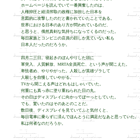
ホームページを読んでいて一番興奮したのは、

人権抑圧と経済搾取の政権に加担した日本を

意図的に攻撃したのだと書かれていたことである。

世界における日本のあり方が問われているのだ、

と思うと、俄然真剣な気持ちになってくるのだった。

毎日家族とコンビニの店員の顔しか見ていない私も

日本人だったのだろうか。

四月二三日。寝起きのぼんやりした頭に

軍突入、人質解放、MRTA全員死亡、という声が聞こえた。

卑怯者め、やりやがった。人殺しが英雄ヅラして

人殺しを自慢していやがる。

TVから聞こえる声はどれもはしゃいでいた。

何重にも真っ赤に塗り重ねられた日の丸。

その日はディスプレイに向かってぼーっとしていた。

でも、驚いたのはそのあとのことだ。

数日後、ディスプレイを見ていてふと気付くと、

毎日電車に乗らずに済んでほんとうに満足だなあと思っていた。

私は何者なのだろうか。