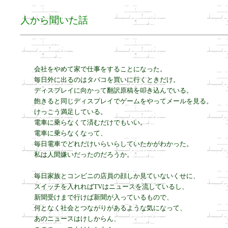
人から聞いた話
会社をやめて家で仕事をすることになった。

毎日外に出るのはタバコを買いに行くときだけ。

ディスプレイに向かって翻訳原稿を叩き込んでいる。

飽きると同じディスプレイでゲームをやってメールを見る。

けっこう満足している。

電車に乗らなくて済むだけでもいい。

電車に乗らなくなって、

毎日電車でどれだけいらいらしていたかがわかった。

私は人間嫌いだったのだろうか。

毎日家族とコンビニの店員の顔しか見ていないくせに、

スイッチを入れればTVはニュースを流しているし、

新聞受けまで行けば新聞が入っているもので、

何となく社会とつながりがあるような気になって、

あのニュースはけしからん、
