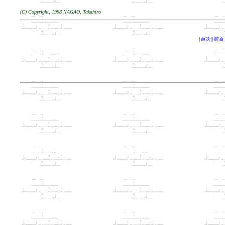
(C) Copyright, 1998 NAGAO, Takahiro
|目次|
|前