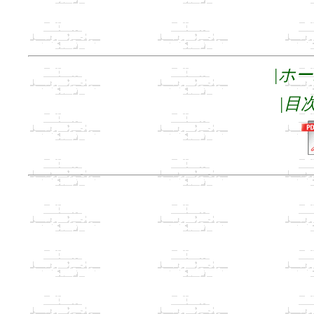
|ホ
|目次