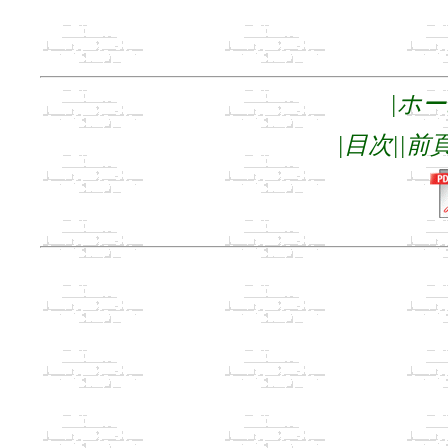
|ホ
|目次|
|前