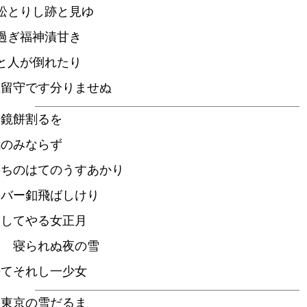
松とりし跡と見ゆ
過ぎ福神漬甘き
と人が倒れたり
主留守です分りませぬ
に鏡餅割るを
鴉のみならず
のちのはてのうすあかり
ーバー釦飛ばしけり
出してやる女正月
とゞ寝られぬ夜の雪
来てそれし一少女
あ東京の雪だるま