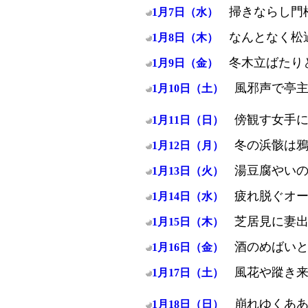
掃きならし門
1月7日（水）
なんとなく松
1月8日（木）
冬木立ばたり
1月9日（金）
風邪声で亭
1月10日（土）
傍観す女手
1月11日（日）
冬の浜骸は
1月12日（月）
湯豆腐やい
1月13日（火）
疲れ脱ぐオ
1月14日（水）
芝居見に妻
1月15日（木）
酒のめばい
1月16日（金）
風花や蹤き
1月17日（土）
崩れゆくあ
1月18日（日）