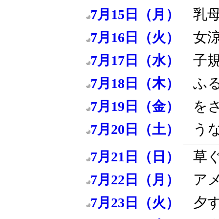
乳
7月15日（月）
女
7月16日（火）
子
7月17日（水）
ふ
7月18日（木）
を
7月19日（金）
う
7月20日（土）
草
7月21日（日）
ア
7月22日（月）
夕
7月23日（火）