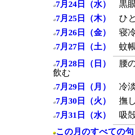
黒
7月24日（水）
ひ
7月25日（木）
寝
7月26日（金）
蚊
7月27日（土）
腰
7月28日（日）
飲む
冷
7月29日（月）
撫
7月30日（火）
吸
7月31日（水）
この月のすべての句