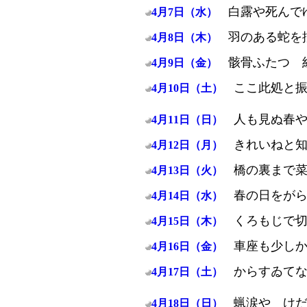
白露や死んで
4月7日（水）
羽のある蛇を
4月8日（木）
骸骨ふたつ 
4月9日（金）
ここ此処と
4月10日（土）
人も見ぬ春
4月11日（日）
きれいねと
4月12日（月）
橋の裏まで
4月13日（火）
春の日をが
4月14日（水）
くろもじで
4月15日（木）
車座も少し
4月16日（金）
からすゐて
4月17日（土）
蝋涙や け
4月18日（日）