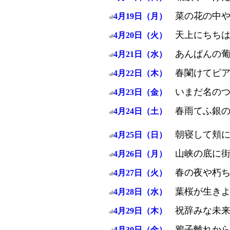
菜の花の中
4月19日（月）
天上にちち
4月20日（火）
あんぱんの
4月21日（水）
春闌けてピ
4月22日（木）
いまだ名の
4月23日（金）
春雨てふ銀
4月24日（土）
朝寝して頬
4月25日（日）
山峡の底に
4月26日（月）
春の夜や朽
4月27日（火）
葉桜が生き
4月28日（水）
祝辞みな未
4月29日（木）
鴉子離れか
4月30日（金）