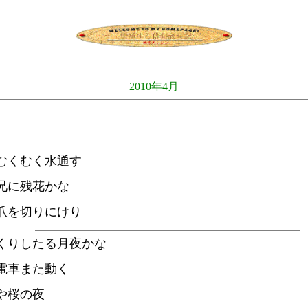
2010年4月
むくむく水通す
兄に残花かな
爪を切りにけり
くりしたる月夜かな
電車また動く
や桜の夜