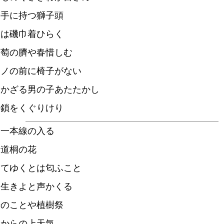
や手に持つ獅子頭
はは磯巾着ひらく
葡萄の臍や春惜しむ
アノの前に椅子がない
つかざる男の子あたたかし
の鎖をくぐりけり
に一本線の入る
街道桐の花
ちてゆくとは匂ふこと
よ生きよと声かくる
来のことや植樹祭
らからの上天気