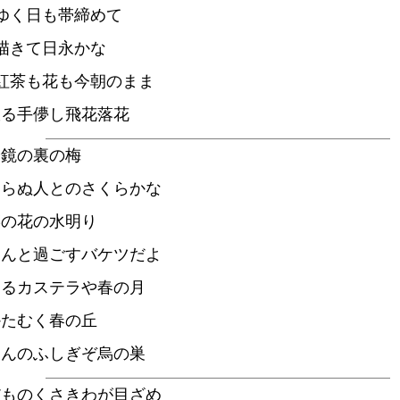
ゆく日も帯締めて
描きて日永かな
紅茶も花も今朝のまま
振る手儚し飛花落花
や鏡の裏の梅
知らぬ人とのさくらかな
菜の花の水明り
らんと過ごすバケツだよ
切るカステラや春の月
かたむく春の丘
なんのふしぎぞ烏の巣
だものくさきわが目ざめ