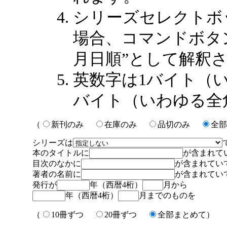
シリーズセレクトボ
場合、コマンドボタン
月日順”として解釈
英数字は1バイト（
バイト（いわゆる全
（
新刊のみ
在庫のみ
品切のみ
全部
シリーズは
本のタイトルに
が含まれて
目次のなかに
が含まれてい
著者の名前に
が含まれてい
発行が
年（西暦4桁）
月から
年（西暦4桁）
月までのものを
（
10冊ずつ
20冊ずつ
全部まとめて）