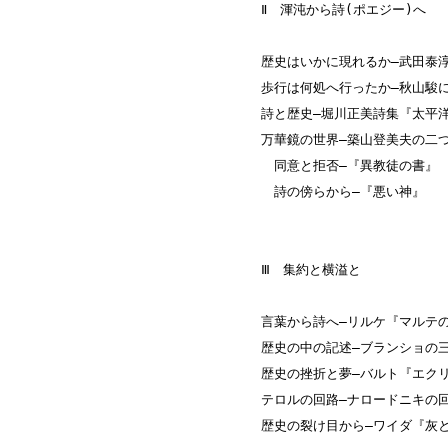
Ⅱ 渾沌から詩(
ポエジー
)へ
歴史はいかに現れるか―武田泰
歩行は何処へ行ったか―秋山駿
詩と歴史―堀川正美詩集『太平
万華鏡の世界―築山登美夫の二
同意と拒否―『異教徒の書』
詩の傍らから―『悪い神』
Ⅲ 集約と横溢と
言葉から詩へ―リルケ『マルテ
歴史の中の記述―ブランショの
歴史の挫折と夢―バルト『エク
テロルの回路―ナロードニキの
歴史の裂け目から―ワイダ『灰