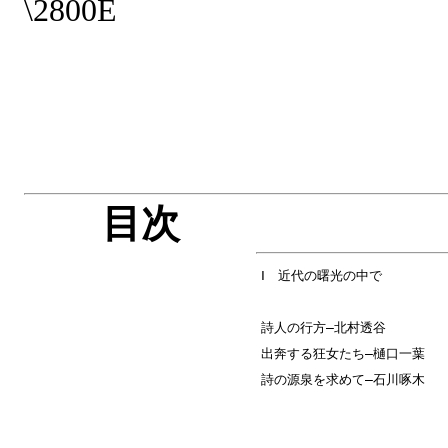
\2800E
目次
Ⅰ 近代の曙光の中で
詩人の行方―北村透谷
出奔する狂女たち―樋口一葉
詩の源泉を求めて―石川啄木