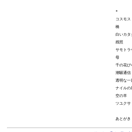
*
コスモス
橋
白いカタ
残照
サモトラ
母
千の花び
潮騒通信
透明な一
ナイルの
空の羊
ツユクサ
あとがき