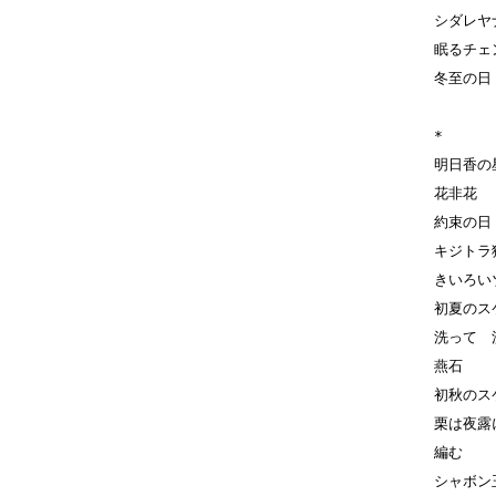
シダレヤ
眠るチェ
冬至の日
*
明日香の
花非花
約束の日
キジトラ
きいろい
初夏のス
洗って 
燕石
初秋のス
栗は夜露
編む
シャボン