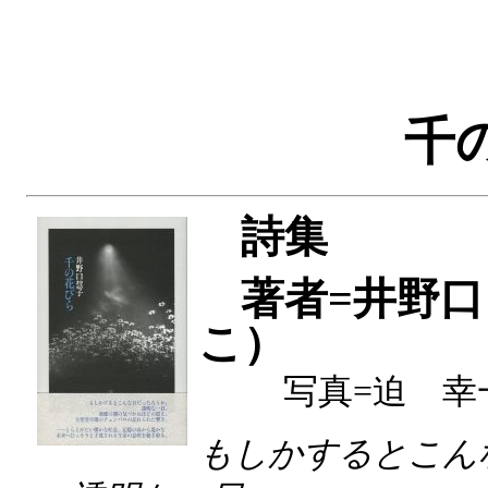
千
詩集
著者=井野
こ）
写真=迫 幸
もしかするとこん