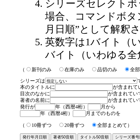
シリーズセレクトボ
場合、コマンドボタン
月日順”として解釈
英数字は1バイト（
バイト（いわゆる全
（
新刊のみ
在庫のみ
品切のみ
全部
シリーズは
本のタイトルに
が含まれて
目次のなかに
が含まれてい
著者の名前に
が含まれてい
発行が
年（西暦4桁）
月から
年（西暦4桁）
月までのものを
（
10冊ずつ
20冊ずつ
全部まとめて）