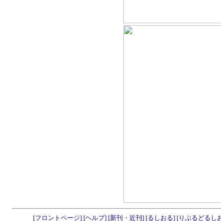
[フロントページ]
[ヘルプ]
[新刊・近刊]
[るしおる]
[りぶるどるし