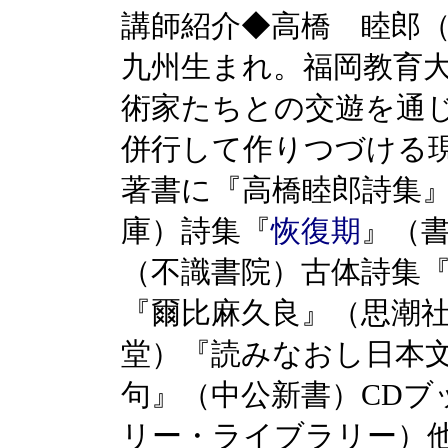
講師紹介◆高橋 睦郎（
九州生まれ。福岡教育大
術家たちとの交遊を通
併行して作りつづける
著書に『高橋睦郎詩集
庫）詩集『
恢復期
』（
（不識書院）古体詩集
『爾比麻久良』（思潮
堂）『読みなおし日本
句』（中公新書）CDブ
リー・ライブラリー）