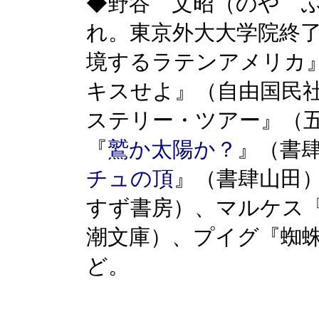
◆野谷 文昭（のや ふ
れ。東京外大大学院終
境するラテンアメリカ
キスせよ』（自由国民
ステリー・ツアー』（
『
鷲か太陽か？
』（書
チュの頂
』（書肆山田
すず書房）、マルケス
潮文庫）、プイグ『蜘
ど。