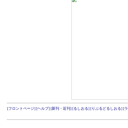
[フロントページ]
[ヘルプ]
[新刊・近刊]
[るしおる]
[りぶるどるしおる]
[