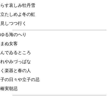
暮らす哀しみ牡丹雪
て立たしめよ冬の虹
拝見しつつ行く
映ゆる海のへり
好まぬ女客
窪んでゐるところ
窶れやみづっぱな
とく楽器と春の人
立子の日々や立子の忌
梅椿実朝忌