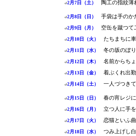
陶工の指紋薄
2月7日（土）
手袋は手のか
2月8日（日）
空缶を蹴つて
2月9日（月）
たちまちに
2月10日（火）
冬の坂のぼ
2月11日（水）
名前からち
2月12日（木）
着ぶくれ出
2月13日（金）
一人づつき
2月14日（土）
春の宵レジ
2月15日（日）
立つ人に手
2月16日（月）
恋猫といふ
2月17日（火）
つみ上げし
2月18日（水）