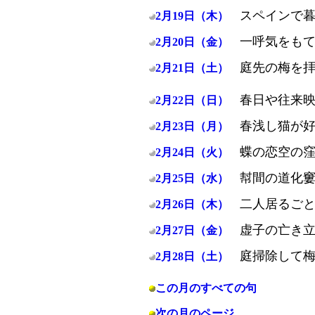
スペインで
2月19日（木）
一呼気をも
2月20日（金）
庭先の梅を
2月21日（土）
春日や往来
2月22日（日）
春浅し猫が
2月23日（月）
蝶の恋空の
2月24日（火）
幇間の道化
2月25日（水）
二人居るご
2月26日（木）
虚子の亡き
2月27日（金）
庭掃除して
2月28日（土）
この月のすべての句
次の月のページ