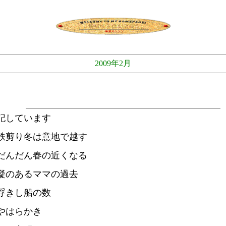
2009年2月
記しています
鉄剪り冬は意地で越す
だんだん春の近くなる
凝のあるママの過去
浮きし船の数
やはらかき