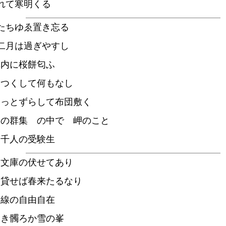
れて寒明くる
たちゆゑ置き忘る
二月は過ぎやすし
車内に桜餅匂ふ
りつくして何もなし
ょっとずらして布団敷く
勤の群集 の中で 岬のこと
て千人の受験生
に文庫の伏せてあり
を貸せば春来たるなり
曲線の自由自在
白き髑ろか雪の峯