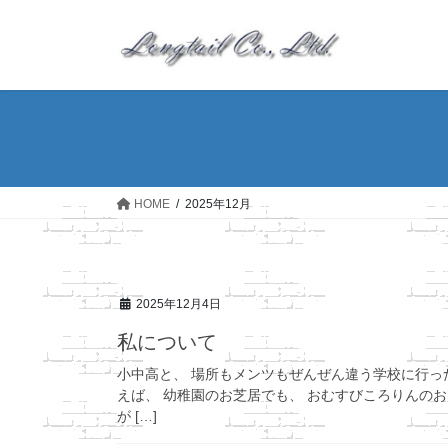
コ
ナ
ン
ビ
テ
ゲ
ン
ー
ツ
シ
へ
ョ
ス
ン
キ
に
ッ
移
HOME
2025年12月
プ
動
2025年12月4日
私について
小中高と、 場所もメンツもぜんぜん違う学校に行っ
えば、 幼稚園のお芝居でも、 おむすびころりんの
が […]